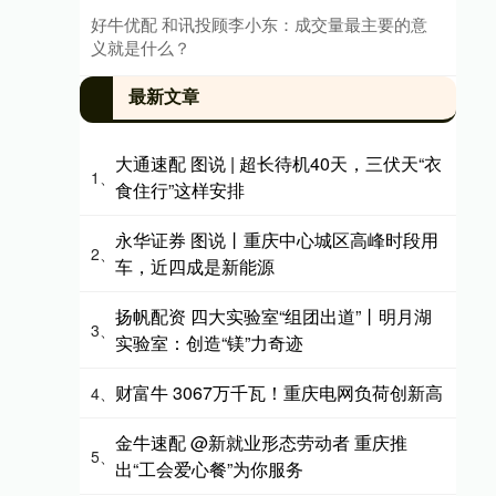
好牛优配 和讯投顾李小东：成交量最主要的意
义就是什么？
最新文章
大通速配 图说 | 超长待机40天，三伏天“衣
1、
食住行”这样安排
永华证券 图说丨重庆中心城区高峰时段用
2、
车，近四成是新能源
扬帆配资 四大实验室“组团出道”丨明月湖
3、
实验室：创造“镁”力奇迹
财富牛 3067万千瓦！重庆电网负荷创新高
4、
金牛速配 @新就业形态劳动者 重庆推
5、
出“工会爱心餐”为你服务