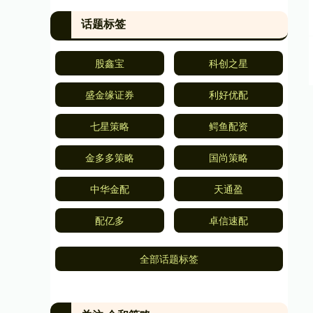
话题标签
股鑫宝
科创之星
盛金缘证券
利好优配
七星策略
鳄鱼配资
金多多策略
国尚策略
中华金配
天通盈
配亿多
卓信速配
全部话题标签