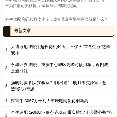
应为口服司美格鲁肽 试验预计四季度完成
好牛优配 和讯投顾李小东：成交量最主要的意义就是什么？
最新文章
大通速配 图说 | 超长待机40天，三伏天“衣食住行”这样
1、
安排
永华证券 图说丨重庆中心城区高峰时段用车，近四成
2、
是新能源
扬帆配资 四大实验室“组团出道”丨明月湖实验室：创
3、
造“镁”力奇迹
财富牛 3067万千瓦！重庆电网负荷创新高
4、
金牛速配 @新就业形态劳动者 重庆推出“工会爱心餐”为
5、