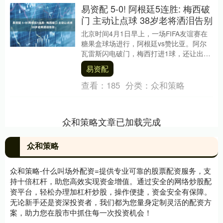
易资配 5-0! 阿根廷5连胜: 梅西破
门 主动让点球 38岁老将洒泪告别
北京时间4月1日早上，一场FIFA友谊赛在
糖果盒球场进行，阿根廷vs赞比亚。阿尔
瓦雷斯闪电破门，梅西打进1球，还让出点
球主罚权，老将奥塔门迪主场告别战破
易资配
门。阿根....
查看：
185
分类：
众和策略
众和策略文章已加载完成
众和策略
众和策略-什么叫场外配资=提供专业可靠的股票配资服务，支
持十倍杠杆，助您高效实现资金增值。通过安全的网络炒股配
资平台，轻松办理加杠杆炒股，操作便捷，资金安全有保障。
无论新手还是资深投资者，我们都为您量身定制灵活的配资方
案，助力您在股市中抓住每一次投资机会！