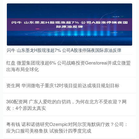
闪牛 山东墨龙H股现涨超7% 公司A股涨停隔夜国际原油反弹
红盘 微盟集团现涨超6% 公司战略投资Genstoreai并成立微盟
出海布局全球化
资生网 华润微电子重庆12吋项目提前达成项目规划目标
360配资网 广东人爱吃的白切鸡，为何在北方不受欢迎？网
友：4个原因太真实
粤有钱 诺和诺德研究Ozempic对阿尔茨海默病疗效？公司：
应为口服司美格鲁肽 试验预计四季度完成