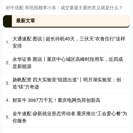
好牛优配 和讯投顾李小东：成交量最主要的意义就是什么？
最新文章
大通速配 图说 | 超长待机40天，三伏天“衣食住行”这样
1、
安排
永华证券 图说丨重庆中心城区高峰时段用车，近四成
2、
是新能源
扬帆配资 四大实验室“组团出道”丨明月湖实验室：创
3、
造“镁”力奇迹
财富牛 3067万千瓦！重庆电网负荷创新高
4、
金牛速配 @新就业形态劳动者 重庆推出“工会爱心餐”为
5、
你服务