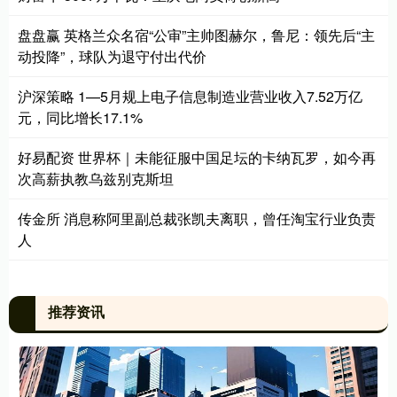
盘盘赢 英格兰众名宿“公审”主帅图赫尔，鲁尼：领先后“主
动投降”，球队为退守付出代价
沪深策略 1—5月规上电子信息制造业营业收入7.52万亿
元，同比增长17.1%
好易配资 世界杯｜未能征服中国足坛的卡纳瓦罗，如今再
次高薪执教乌兹别克斯坦
传金所 ​消息称阿里副总裁张凯夫离职，曾任淘宝行业负责
人
推荐资讯