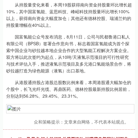
从持股量变化来看，本周19股获得南向资金持股量环比增长超
10%，其中国富氢能、蓝思科技、峰岹科技持股量环比增长100%
以上，获得南向资金大幅度加仓；其他还有德林控股、瑞浦兰钧的
持股量增幅在40%以上。
国富氢能公众号发布消息，8月11日，公司与民都鲁港口私人
有限公司（BPSB）签署合作意向书，标志着国富氢能成为首个探
索中国企业与砂拉越本地企业合作的大型氢能工程解决方案企业。
双方将以此次签约为起点，从10吨/天液氢示范项目的可行性研究
与技术评估入手，推进液氢示范项目及多元港口氢能场景合作，将
砂拉越打造为绿色能源（液氢）出口基地。
从港股通持股占港股总股数比例来看，本周港股通大幅加仓的
个股中，长飞光纤光缆、再鼎医药、德林控股最新持股比例居前，
分别达到56.28%、29.45%、23.31%。
众和策略提示：文章来自网络，不代表本站观点。