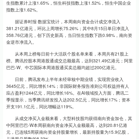
生指数累计上涨1.65%，恒生科技指数上涨1.52%，恒生中国企业
指数上涨1.62%。
据证券时报·数据宝统计，本周南向资金合计成交净流入
381.21亿港元，环比上周增长75.26%；其中8月15日单日净流入
358.76亿港元，创下历史新高，当日恒生指数下跌0.98%，南向资
金逆市净流入。
从本周上榜每日前十大活跃个股名单来看，本周共有21股上
榜。腾讯控股本周港股通成交总额最高，达到321.49亿港元；阿里
巴巴-W、中芯国际本周港股通买卖总额均超过200亿港元。
日前，腾讯发布上半年未经审核中期业绩，实现营业收入
3645亿元，同比增长14%；非国际财务报告准则公司权益持有人
应占盈利1244亿元，同比增长16%。在AI领域投入方面，腾讯二
季报显示，当季腾讯研发投入达202.5亿元，同比增长17%；资本
开支191.1亿元，同比增幅达119%。
从成交净买入金额来看，大型科技股均获得南向资金加仓，其
中阿里巴巴-W本周获南向资金净买入金额最高，达到20.81亿港
元，已连续5周获南向资金持股量增长，最新持股量为15.9亿股，
占港股总股数的8.33%。