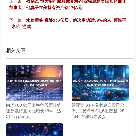
上一篇：
盈易点 恒大前行政总裁夏海钧 被曝藏身美国加州而非
加拿大！他妻子在美持有资产达17亿元
下一篇：
永信策略 赚够553亿后，他决定劝退99%的人_蔡浩宇
_米哈_游戏
相关文章
尚求100 韩国上半年股票挂钩
通配资 31省养老金方案已公
证券发行量同比增长19%，达
布, 工龄单价5毛6毛普遍, 25
217万亿韩元
和40年涨钱差多少