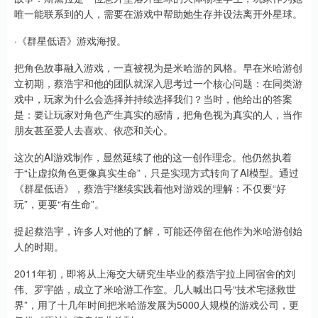
唯一能联系到的人，需要在游戏中帮助她生存并设法离开外星球。
·《群星低语》游戏海报。
把角色故事融入游戏，一直被视为是米哈游的风格。早在米哈游创
立初期，蔡浩宇和他的团队就深入思考过一个核心问题：在同类游
戏中，玩家为什么会选择并持续选择我们？当时，他给出的答案
是：要让玩家对角色产生真实的感情，把角色视为真实的人，当作
朋友甚至爱人去喜欢、依恋和关心。
这次的AI游戏制作，显然延续了他的这一创作理念。他仍然执着
于“让虚拟角色更像真实生命”，只是实现方式转向了AI模型。通过
《群星低语》，蔡浩宇继续实践着他对游戏的理解：不仅要“好
玩”，更要“有生命”。
提起蔡浩宇，许多人对他的了解，可能还停留在他作为米哈游创始
人的时期。
2011年初，即将从上海交大研究生毕业的蔡浩宇拉上同宿舍的刘
伟、罗宇皓，成立了米哈游工作室。几人喊出口号“技术宅拯救世
界”，用了十几年时间把米哈游发展为5000人规模的游戏公司，更