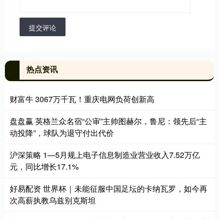
提交评论
热点资讯
财富牛 3067万千瓦！重庆电网负荷创新高
盘盘赢 英格兰众名宿“公审”主帅图赫尔，鲁尼：领先后“主
动投降”，球队为退守付出代价
沪深策略 1—5月规上电子信息制造业营业收入7.52万亿
元，同比增长17.1%
好易配资 世界杯｜未能征服中国足坛的卡纳瓦罗，如今再
次高薪执教乌兹别克斯坦