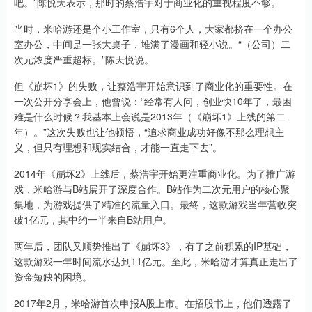
吧。”陈悦天表示，那时的蔡浩宇对于商业化的重视程度不够。
当时，米哈游还是个小工作室，只有6个人，大家都挤在一个办公
室办公，中间是一张大桌子，堆满了漫画和轻小说。“（公司）二
次元浓度严重超标。”陈天悦说。
但《崩坏1》的失败，让蔡浩宇开始意识到了商业化的重要性。在
一次公开分享会上，他曾说：“经常有人问，创业快10年了，最困
难是什么时候？我基本上会说是2013年（《崩坏1》上线的第二
年）。”这次失败也让他顿悟，“追求商业成功好像不那么理想主
义，但只有理想和现实结合，才能一直走下去”。
2014年《崩坏2》上线后，蔡浩宇开始更注重商业化。为了推广游
戏，米哈游与B站展开了深度合作。B站作为二次元用户的核心聚
集地，为游戏提供了精准的流量入口。最终，这款游戏当年营收突
破1亿元，其中约一半来自B站用户。
两年后，团队又顺势推出了《崩坏3》，有了之前积累的IP基础，
这款游戏一年时间流水达到11亿元。至此，米哈游才算真正走出了
资金短缺的困境。
2017年2月，米哈游首次申报A股上市。在招股书上，他们透露了