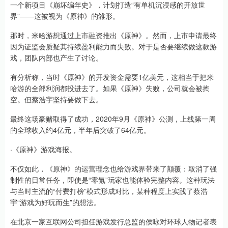
一个新项目《崩坏编年史》，计划打造“有单机沉浸感的开放世
界”——这被视为《原神》的雏形。
那时，米哈游想通过上市融资推出《原神》。然而，上市申请最终
因为证监会质疑其持续盈利能力而失败。对于是否要继续做这款游
戏，团队内部也产生了讨论。
有分析称，当时《原神》的开发资金需要1亿美元，这相当于把米
哈游的全部利润都投进去了。如果《原神》失败，公司就会被掏
空。但蔡浩宇坚持要做下去。
最终这场豪赌取得了成功，2020年9月《原神》公测，上线第一周
的全球收入约4亿元，半年后突破了64亿元。
·《原神》游戏海报。
不仅如此，《原神》的运营理念也给游戏界带来了颠覆：取消了强
制性的日常任务，即使是“零氪”玩家也能体验完整内容。这种玩法
与当时主流的“付费打榜”模式形成对比，某种程度上实践了蔡浩
宇“游戏为好玩而生”的想法。
在北京一家互联网公司担任游戏发行总监的侯咏对环球人物记者表