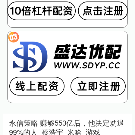
永信策略 赚够553亿后，他决定劝退
99%的人_蔡浩宇_米哈_游戏