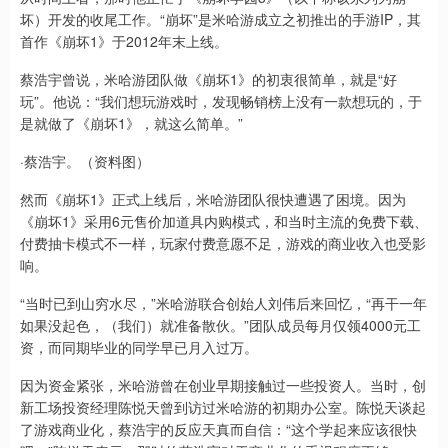
坏）开发的收尾工作。“崩坏”是米哈游成立之初推出的手游IP，其
首作《崩坏1》于2012年末上线。
蔡浩宇曾说，米哈游团队做《崩坏1》的初衷很简单，就是“好
玩”。他说：“我们想玩游戏时，发现畅销榜上没有一款想玩的，于
是就做了《崩坏1》，就这么简单。”
·蔡浩宇。（资料图）
然而《崩坏1》正式上线后，米哈游团队很快遭遇了困境。因为
《崩坏1》采用6元售价加道具内购模式，和当时主流的免费下载、
付费抽卡模式不一样，玩家付费意愿不足，游戏的商业收入也受影
响。
“当时已到山穷水尽，”米哈游联合创始人刘伟后来回忆，“再干一年
如果没起色，（我们）就准备散伙。”团队成员每月仅领4000元工
资，而同期毕业的同学早已月入过万。
因为资金紧张，米哈游曾在创业早期接触过一些投资人。当时，创
新工场投资经理陈悦天曾到访过米哈游的初期办公室。陈悦天谈起
了游戏商业化，蔡浩宇的反应天真而自信：“这个学起来应该很快