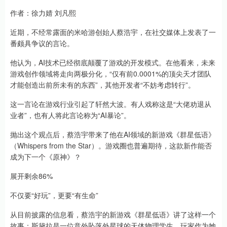
作者：徐力婧 刘凡熙
近期，不经常露面的米哈游创始人蔡浩宇，在社交媒体上发表了一
番颇具争议的言论。
他认为，AI技术已经彻底颠覆了游戏的开发模式。在他看来，未来
游戏创作领域将走向两极分化，“仅有前0.0001%的顶尖天才团队
才能创造出前所未有的东西”，其他开发者“不妨考虑转行”。
这一言论在游戏行业引起了轩然大波。有人戏称这是“大佬劝退从
业者”，也有人将此言论称为“AI暴论”。
抛出这个观点后，蔡浩宇带来了他在AI领域的新游戏《群星低语》
（Whispers from the Star）。游戏圈也普遍期待，这款新作能否
成为下一个《原神》？
展开剩余86%
不仅要“好玩”，更要“有生命”
从目前披露的信息看，蔡浩宇的新游戏《群星低语》讲了这样一个
故事：斯黛拉是一位意外坠落外星球的天体物理学生，玩家作为她