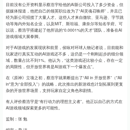
目前没有公开资料显示蔡浩宇给他的AI新公司投入了多少资金，但
据媒体报道，他把自己的领英职位改为了“AI灵魂召唤师”，并且已
经为新公司招揽了大量人才。这些人才来自微软、亚马逊、字节跳
动等海内外知名企业，以及MIT、斯坦福、康奈尔等知名学府。可
以说，蔡浩宇搭建起了他所说的“0.0001%的天才”团队，准备在AI
游戏领域大展拳脚。
对于AI游戏的发展现状和前景，侯咏对环球人物记者说，目前能和
玩家进行真实互动的AI游戏还不多，这仍是一个刚刚起步的细分领
域，数量占比不到1%。他认为，“这类游戏还比较小众，存在一定
的局限性，但开放世界将是AI游戏下一个爆发点”。
在《原神》立项之初，蔡浩宇就果断提出了“All in 开放世界”（"All
in"意为“全部投入”）的战略，此次推出的新游戏也计划拓展到更复
杂的开放世界场景，支持玩家自定义角色和剧情。
有人评价蔡浩宇是“有行动力的理想主义者”。他正以自己的方式在
AI游戏领域探索更多的可能性。
监制：张 勉
编审：尹 洁