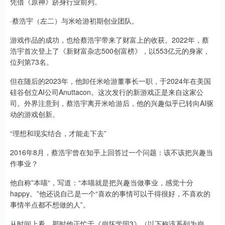
凭借《原神》跻身行业前列。
·蔡浩宇（左二）与米哈游初期创业团队。
游戏作品的成功，也给蔡浩宇带来了财富上的收获。2022年，蔡
浩宇首次登上了《新财富杂志500创富榜》，以553亿元的身家，
位列第73名。
但在随后的2023年，他卸任米哈游董事长一职，于2024年在美国
硅谷创立AI公司Anuttacon。这次发行的新游戏正是来自这家公
司。外界注意到，蔡浩宇离开米哈游后，他的兴趣似乎已转向AI驱
动的游戏创新。
“理想和现实结合，才能走下去”
2016年8月，蔡浩宇曾在知乎上回答过一个问题：该不该把兴趣当
作事业？
他自称”本喵“，写道：“本喵就是把兴趣当做事业，感觉十分
happy。”他还说自己是一个“喜欢的事情可以干得很好，不喜欢的
事情半点都不想做的人”。
从时间上看，那时他正忙于《崩坏学园3》（以下称该系列为崩