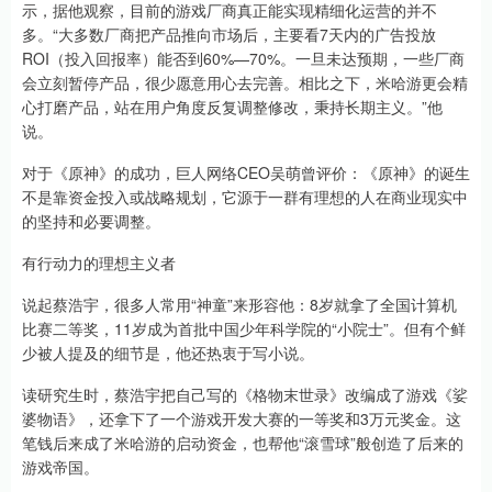
示，据他观察，目前的游戏厂商真正能实现精细化运营的并不
多。“大多数厂商把产品推向市场后，主要看7天内的广告投放
ROI（投入回报率）能否到60%—70%。一旦未达预期，一些厂商
会立刻暂停产品，很少愿意用心去完善。相比之下，米哈游更会精
心打磨产品，站在用户角度反复调整修改，秉持长期主义。”他
说。
对于《原神》的成功，巨人网络CEO吴萌曾评价：《原神》的诞生
不是靠资金投入或战略规划，它源于一群有理想的人在商业现实中
的坚持和必要调整。
有行动力的理想主义者
说起蔡浩宇，很多人常用“神童”来形容他：8岁就拿了全国计算机
比赛二等奖，11岁成为首批中国少年科学院的“小院士”。但有个鲜
少被人提及的细节是，他还热衷于写小说。
读研究生时，蔡浩宇把自己写的《格物末世录》改编成了游戏《娑
婆物语》，还拿下了一个游戏开发大赛的一等奖和3万元奖金。这
笔钱后来成了米哈游的启动资金，也帮他“滚雪球”般创造了后来的
游戏帝国。