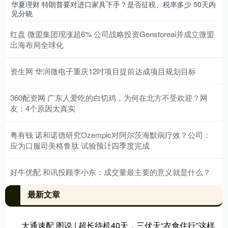
华夏理财 特朗普要对进口家具下手？是否征税、税率多少 50天内
见分晓
红盘 微盟集团现涨超6% 公司战略投资Genstoreai并成立微盟
出海布局全球化
资生网 华润微电子重庆12吋项目提前达成项目规划目标
360配资网 广东人爱吃的白切鸡，为何在北方不受欢迎？网
友：4个原因太真实
粤有钱 诺和诺德研究Ozempic对阿尔茨海默病疗效？公司：
应为口服司美格鲁肽 试验预计四季度完成
好牛优配 和讯投顾李小东：成交量最主要的意义就是什么？
最新文章
大通速配 图说 | 超长待机40天，三伏天“衣食住行”这样