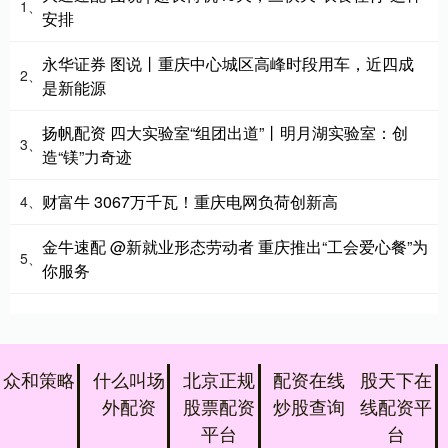
1、
安排
永华证券 图说丨重庆中心城区高峰时段用车，近四成
2、
是新能源
扬帆配资 四大实验室“组团出道”丨明月湖实验室：创
3、
造“镁”力奇迹
财富牛 3067万千瓦！重庆电网负荷创新高
4、
金牛速配 @新就业形态劳动者 重庆推出“工会爱心餐”为
5、
你服务
众和策略
什么叫场
北京正规
配资在线
股天下在
外配资
股票配资
炒股查询
线配资平
平台
台