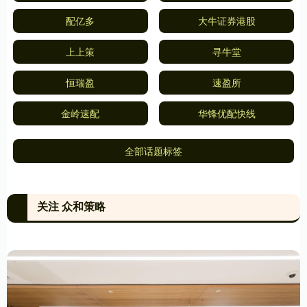
配亿多
大牛证券港股
上上策
寻牛堂
恒瑞盈
速盈所
金岭速配
华锋优配快线
全部话题标签
关注 众和策略