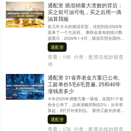
通配资 插混销量大溃败的背后：
买之前可油可电，买之后用一滴
油算我输
前几年大火的插混车型，没想到在2026年
迎来了一个大反转。 乘联会发布的统计数
据显示，2026年1-4月，插混车型在国内零
售市场的销量，与去年同期相比，每个月
通配资
的....
查看：
199
分类：
配资在线炒股查
询
通配资 31省养老金方案已公布,
工龄单价5毛6毛普遍, 25和40年
涨钱差多少
今年2025年调整方案一落地，全国31个省
份全公布了，总体涨幅控制在2%，从年初
算起，到7月补发到位。 那些工龄长的老
人，辛辛苦苦干了几十年，现在每多一年
通配资
工龄加....
查看：
176
分类：
配资在线炒股查