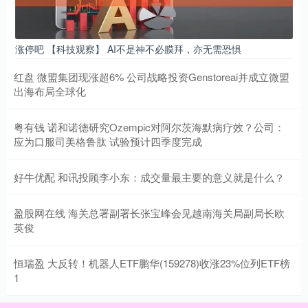
涨停吧 【科技观察】 AI不是神不必膜拜，亦无需恐惧
红盘 微盟集团现涨超6% 公司战略投资Genstoreai并成立微盟
出海布局全球化
粤有钱 诺和诺德研究Ozempic对阿尔茨海默病疗效？公司：
应为口服司美格鲁肽 试验预计四季度完成
好牛优配 和讯投顾李小东：成交量最主要的意义就是什么？
盈股网在线 海关总署副署长张宝峰会见越南海关局副局长欧
英俊
恒瑞盈 大反转！机器人ETF鹏华(159278)收涨23%位列ETF榜
1