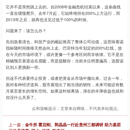
它并不是突然跳上去的。自2008年金融危机结束以来，这条曲线
一直在缓慢爬升。去年7月起，它始终维持在200%上方运行，而
2013年之后，就再也没见过低于100%的时候。
问题来了：该怎么办？
先别急着清仓。科技产业的崛起推高了整体公司估值，这意味着该
指标随时间推移天然会向上走。巴菲特当年划定的200%红线，放
在今天的市场环境下，或许更像一个参考区间而非铁律。它不是在
精确预言衰退迫在眉睫，而是提醒你：当前水位明显偏高，选股该
比别人更挑剔一些。
但这不代表要停止投资，或者把资金从市场中撤出来。过去一年，
面对各种经济逆风，股市展现出了相当强的韧性，未来可能还有数
月甚至更长的增长空间。如果这时候离场，潜在的丰厚收益也就和
你没什么关系了。
众和策略提示：文章来自网络，不代表本站观点。
上一篇：
金牛所 霍启刚、郭晶晶一行赴贵州三都调研 助力基层