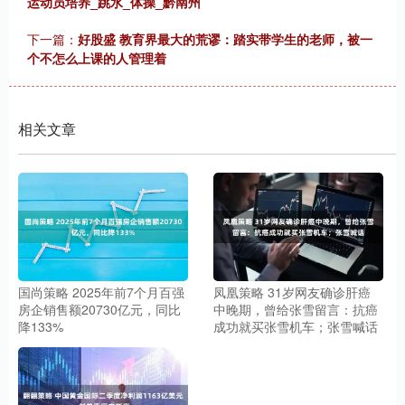
运动员培养_跳水_体操_黔南州
下一篇：
好股盛 教育界最大的荒谬：踏实带学生的老师，被一
个不怎么上课的人管理着
相关文章
国尚策略 2025年前7个月百强
凤凰策略 31岁网友确诊肝癌
房企销售额20730亿元，同比
中晚期，曾给张雪留言：抗癌
降133%
成功就买张雪机车；张雪喊话