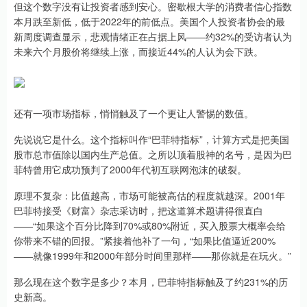
但这个数字没有让投资者感到安心。密歇根大学的消费者信心指数
本月跌至新低，低于2022年的前低点。美国个人投资者协会的最
新周度调查显示，悲观情绪正在占据上风——约32%的受访者认为
未来六个月股价将继续上涨，而接近44%的人认为会下跌。
还有一项市场指标，悄悄触及了一个更让人警惕的数值。
先说说它是什么。这个指标叫作“巴菲特指标”，计算方式是把美国
股市总市值除以国内生产总值。之所以顶着股神的名号，是因为巴
菲特曾用它成功预判了2000年代初互联网泡沫的破裂。
原理不复杂：比值越高，市场可能被高估的程度就越深。2001年
巴菲特接受《财富》杂志采访时，把这道算术题讲得很直白
——“如果这个百分比降到70%或80%附近，买入股票大概率会给
你带来不错的回报。”紧接着他补了一句，“如果比值逼近200%
——就像1999年和2000年部分时间里那样——那你就是在玩火。”
那么现在这个数字是多少？本月，巴菲特指标触及了约231%的历
史新高。