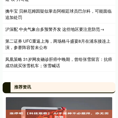
擒牛宝 贝林厄姆因疑似掌击阿根廷球员巴尔科，可能面临
追加处罚
沪深配 中央气象台多预警齐发 这些地区要注意防范→
第二证券 UFC重返上海，两场格斗盛宴8月在浦东接连上
演，参赛阵容暂未公布
凤凰策略 31岁网友确诊肝癌中晚期，曾给张雪留言：抗癌
成功就买张雪机车；张雪喊话
推荐资讯